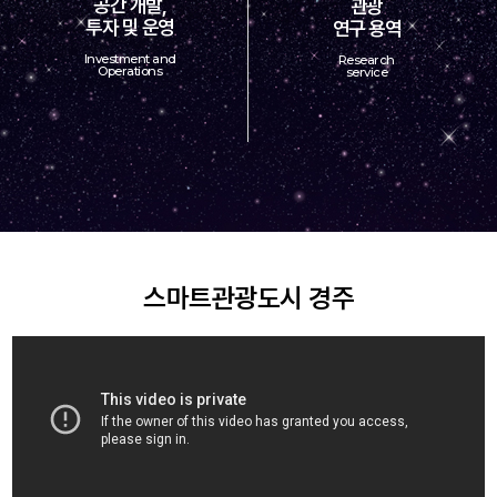
공간 개발,
관광
투자 및 운영
연구 용역
Investment and
Research
Operations
service
스마트관광도시 경주